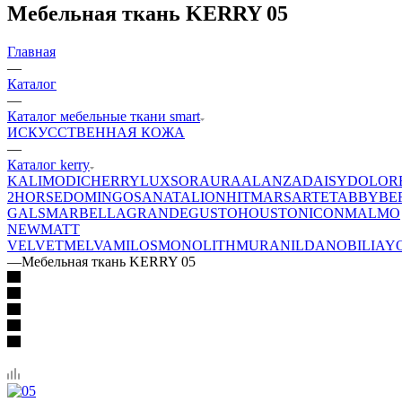
Мебельная ткань KERRY 05
Главная
—
Каталог
—
Каталог мебельные ткани smart
ИСКУССТВЕННАЯ КОЖА
—
Каталог kerry
KALI
MODI
CHERRY
LUXSOR
AURA
ALANZA
DAISY
DOLOR
2
HORSE
DOMINGO
SANATA
LION
HIT
MARS
ARTE
TABBY
BE
GALS
MARBELLA
GRANDE
GUSTO
HOUSTON
ICON
MALMO
NEW
MATT
VELVET
MELVA
MILOS
MONOLITH
MURA
NILDA
NOBILIA
Y
—
Мебельная ткань KERRY 05