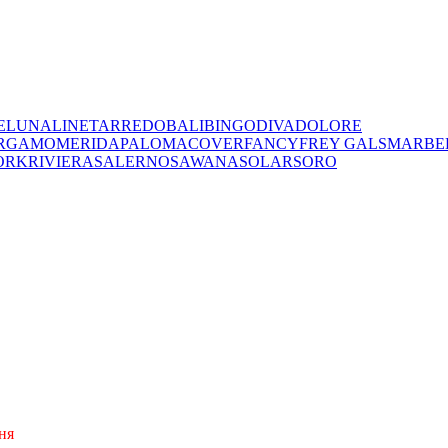
E
LUNA
LINET
ARREDO
BALI
BINGO
DIVA
DOLORE
RGAMO
MERIDA
PALOMA
COVER
FANCY
FREY
GALS
MARBE
ORK
RIVIERA
SALERNO
SAWANA
SOLAR
SORO
ня