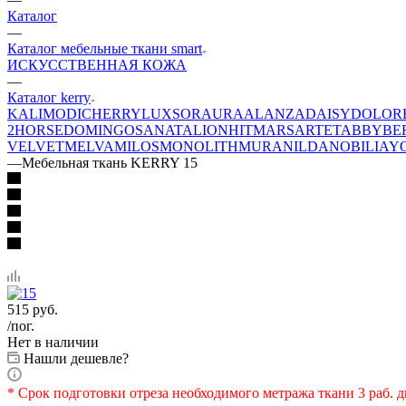
Каталог
—
Каталог мебельные ткани smart
ИСКУССТВЕННАЯ КОЖА
—
Каталог kerry
KALI
MODI
CHERRY
LUXSOR
AURA
ALANZA
DAISY
DOLOR
2
HORSE
DOMINGO
SANATA
LION
HIT
MARS
ARTE
TABBY
BE
VELVET
MELVA
MILOS
MONOLITH
MURA
NILDA
NOBILIA
Y
—
Мебельная ткань KERRY 15
515
руб.
/пог.
Нет в наличии
Нашли дешевле?
* Срок подготовки отреза необходимого метража ткани 3 раб. д