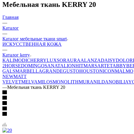
Мебельная ткань KERRY 20
Главная
—
Каталог
—
Каталог мебельные ткани smart
ИСКУССТВЕННАЯ КОЖА
—
Каталог kerry
KALI
MODI
CHERRY
LUXSOR
AURA
ALANZA
DAISY
DOLOR
2
HORSE
DOMINGO
SANATA
LION
HIT
MARS
ARTE
TABBY
BE
GALS
MARBELLA
GRANDE
GUSTO
HOUSTON
ICON
MALMO
NEW
MATT
VELVET
MELVA
MILOS
MONOLITH
MURA
NILDA
NOBILIA
Y
—
Мебельная ткань KERRY 20