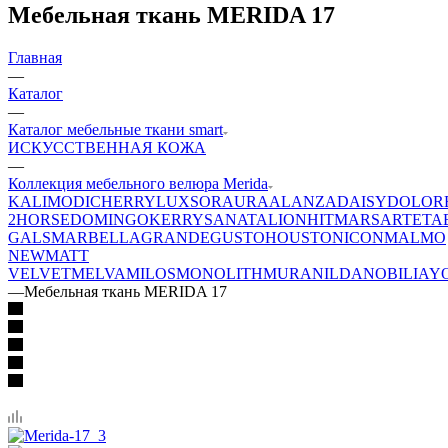
Мебельная ткань MERIDA 17
Главная
—
Каталог
—
Каталог мебельные ткани smart
ИСКУССТВЕННАЯ КОЖА
—
Коллекция мебельного велюра Merida
KALI
MODI
CHERRY
LUXSOR
AURA
ALANZA
DAISY
DOLOR
2
HORSE
DOMINGO
KERRY
SANATA
LION
HIT
MARS
ARTE
TA
GALS
MARBELLA
GRANDE
GUSTO
HOUSTON
ICON
MALMO
NEW
MATT
VELVET
MELVA
MILOS
MONOLITH
MURA
NILDA
NOBILIA
Y
—
Мебельная ткань MERIDA 17