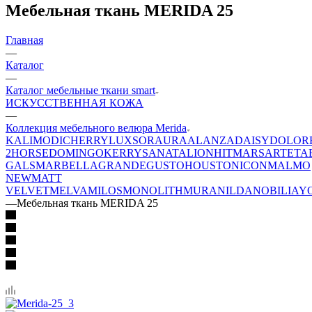
Мебельная ткань MERIDA 25
Главная
—
Каталог
—
Каталог мебельные ткани smart
ИСКУССТВЕННАЯ КОЖА
—
Коллекция мебельного велюра Merida
KALI
MODI
CHERRY
LUXSOR
AURA
ALANZA
DAISY
DOLOR
2
HORSE
DOMINGO
KERRY
SANATA
LION
HIT
MARS
ARTE
TA
GALS
MARBELLA
GRANDE
GUSTO
HOUSTON
ICON
MALMO
NEW
MATT
VELVET
MELVA
MILOS
MONOLITH
MURA
NILDA
NOBILIA
Y
—
Мебельная ткань MERIDA 25