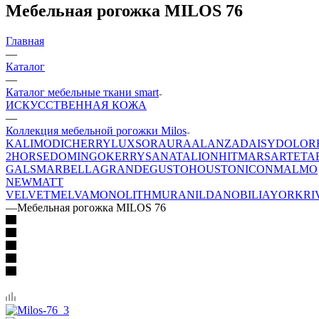
Мебельная рогожка MILOS 76
Главная
—
Каталог
—
Каталог мебельные ткани smart
ИСКУССТВЕННАЯ КОЖА
—
Коллекция мебельной рогожки Milos
KALI
MODI
CHERRY
LUXSOR
AURA
ALANZA
DAISY
DOLOR
2
HORSE
DOMINGO
KERRY
SANATA
LION
HIT
MARS
ARTE
TA
GALS
MARBELLA
GRANDE
GUSTO
HOUSTON
ICON
MALMO
NEW
MATT
VELVET
MELVA
MONOLITH
MURA
NILDA
NOBILIA
YORK
RI
—
Мебельная рогожка MILOS 76