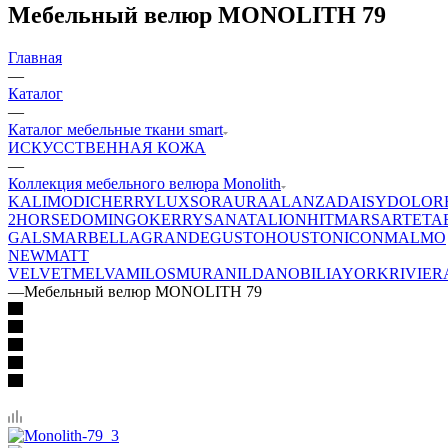
Мебельный велюр MONOLITH 79
Главная
—
Каталог
—
Каталог мебельные ткани smart
ИСКУССТВЕННАЯ КОЖА
—
Коллекция мебельного велюра Monolith
KALI
MODI
CHERRY
LUXSOR
AURA
ALANZA
DAISY
DOLOR
2
HORSE
DOMINGO
KERRY
SANATA
LION
HIT
MARS
ARTE
TA
GALS
MARBELLA
GRANDE
GUSTO
HOUSTON
ICON
MALMO
NEW
MATT
VELVET
MELVA
MILOS
MURA
NILDA
NOBILIA
YORK
RIVIER
—
Мебельный велюр MONOLITH 79