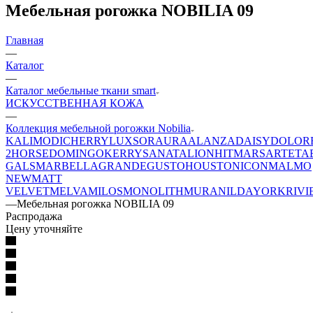
Мебельная рогожка NOBILIA 09
Главная
—
Каталог
—
Каталог мебельные ткани smart
ИСКУССТВЕННАЯ КОЖА
—
Коллекция мебельной рогожки Nobilia
KALI
MODI
CHERRY
LUXSOR
AURA
ALANZA
DAISY
DOLOR
2
HORSE
DOMINGO
KERRY
SANATA
LION
HIT
MARS
ARTE
TA
GALS
MARBELLA
GRANDE
GUSTO
HOUSTON
ICON
MALMO
NEW
MATT
VELVET
MELVA
MILOS
MONOLITH
MURA
NILDA
YORK
RIVI
—
Мебельная рогожка NOBILIA 09
Распродажа
Цену уточняйте